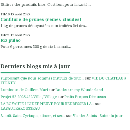
Utilisez des produits bios. C'est bon pour la santé,...
11h16
15
août 2025
Confiture de prunes (reines-claudes)
1 kg de prunes dénoyautées non traitées (ici des...
18h21
12
août 2025
Riz pulao
Pour 6 personnes 300 g de riz basmati...
Derniers blogs mis à jour
supposant que nous sommes instruits de tout,...
sur
VIE DU CHATEAU à
FERNEY
Luminous de Guillem Marí
sur
Books are my Wonderland
Projet 52-2026 #32 Ville / Village
sur
Petits Propos Décousus
LA ROYAUTÉ ? L'IDÉE NEUVE POUR REDRESSER LA...
sur
LAFAUTEAROUSSEAU
8 août. Saint Cyriaque, diacre, et ses...
sur
Vie des Saints - Saint du jour