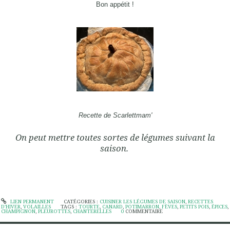
Bon appétit !
Recette de Scarlettmam'
On peut mettre toutes sortes de légumes suivant la
saison.
LIEN PERMANENT
CATÉGORIES :
CUISINER LES LÉGUMES DE SAISON
,
RECETTES
D'HIVER
,
VOLAILLES
TAGS :
TOURTE
,
CANARD
,
POTIMARRON
,
FÈVES
,
PETITS POIS
,
ÉPICES
,
CHAMPIGNON
,
PLEUROTTES
,
CHANTERELLES
0
COMMENTAIRE