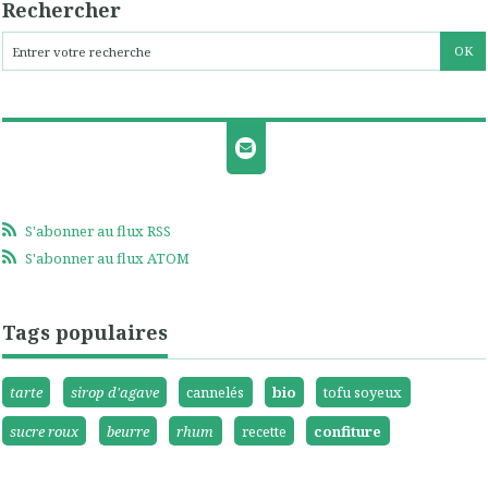
Rechercher
S'abonner au flux RSS
S'abonner au flux ATOM
Tags populaires
tarte
sirop d'agave
cannelés
bio
tofu soyeux
sucre roux
beurre
rhum
recette
confiture