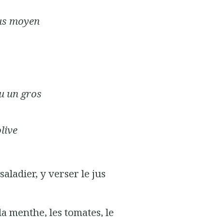
us moyen
u un gros
olive
aladier, y verser le jus
la menthe, les tomates, le