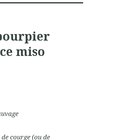
pourpier
uce miso
auvage
s de courge (ou de