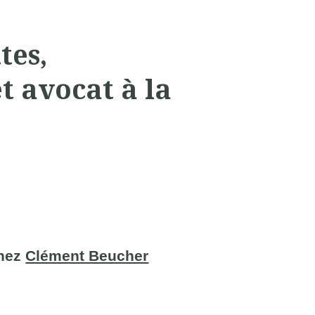
tes,
 avocat à la
chez
Clément Beucher