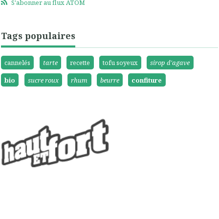
S'abonner au flux ATOM
Tags populaires
cannelés
tarte
recette
tofu soyeux
sirop d'agave
bio
sucre roux
rhum
beurre
confiture