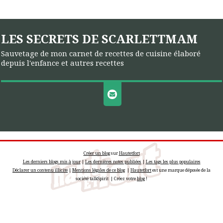
LES SECRETS DE SCARLETTMAM
Sauvetage de mon carnet de recettes de cuisine élaboré
depuis l'enfance et autres recettes
Créer un blog
sur
Hautetfort
Les derniers blogs mis à jour
|
Les dernières notes publiées
|
Les tags les plus populaires
Déclarer un contenu illicite
|
Mentions légales de ce blog
|
Hautetfort
est une marque déposée de la
société talkSpirit | Créez votre
blog
!