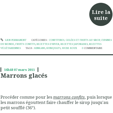
Lire la
suite
LIEN PERMANENT
CATÉGORIES :
CONFITURES, GELÉES ET FRUITS AU SIROP
,
CUISINES
DU MONDE
,
FRUITS CONFITS
,
RECETTES D'HIVER
,
RECETTES JAPONAISES
,
RECETTES
VÉGÉTARIENNES
TAGS :
KINKANS
,
KUMQUATS
,
SUCRE ROUX
0
COMMENTAIRE
16h48
07
mars 2011
Marrons glacés
Procéder comme pour les
marrons confits
, puis lorsque
les marrons égouttent faire chauffer le sirop jusqu'au
petit soufflé (36°).