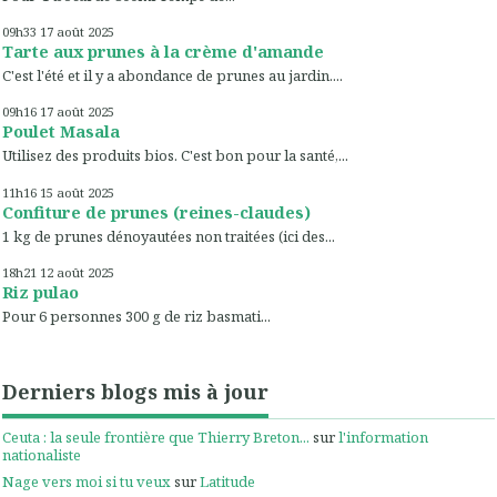
09h33
17
août 2025
Tarte aux prunes à la crème d'amande
C'est l'été et il y a abondance de prunes au jardin....
09h16
17
août 2025
Poulet Masala
Utilisez des produits bios. C'est bon pour la santé,...
11h16
15
août 2025
Confiture de prunes (reines-claudes)
1 kg de prunes dénoyautées non traitées (ici des...
18h21
12
août 2025
Riz pulao
Pour 6 personnes 300 g de riz basmati...
Derniers blogs mis à jour
Ceuta : la seule frontière que Thierry Breton...
sur
l'information
nationaliste
Nage vers moi si tu veux
sur
Latitude