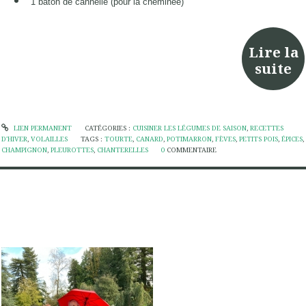
1 bâton de cannelle (pour la cheminée)
Lire la
suite
LIEN PERMANENT
CATÉGORIES :
CUISINER LES LÉGUMES DE SAISON
,
RECETTES
D'HIVER
,
VOLAILLES
TAGS :
TOURTE
,
CANARD
,
POTIMARRON
,
FÈVES
,
PETITS POIS
,
ÉPICES
,
CHAMPIGNON
,
PLEUROTTES
,
CHANTERELLES
0
COMMENTAIRE