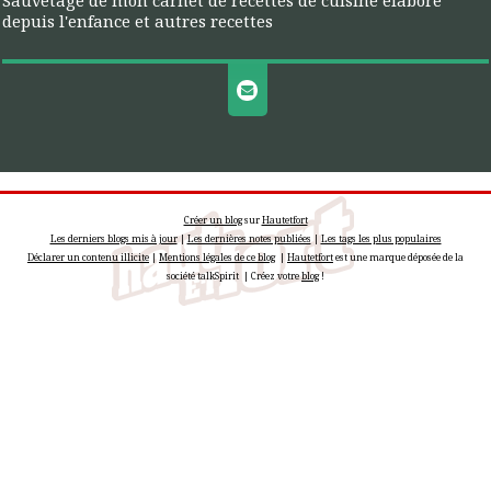
Sauvetage de mon carnet de recettes de cuisine élaboré
depuis l'enfance et autres recettes
Créer un blog
sur
Hautetfort
Les derniers blogs mis à jour
|
Les dernières notes publiées
|
Les tags les plus populaires
Déclarer un contenu illicite
|
Mentions légales de ce blog
|
Hautetfort
est une marque déposée de la
société talkSpirit | Créez votre
blog
!