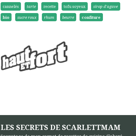
cannelés
tarte
recette
tofu soyeux
sirop d'agave
bio
sucre roux
rhum
beurre
confiture
LES SECRETS DE SCARLETTMAM