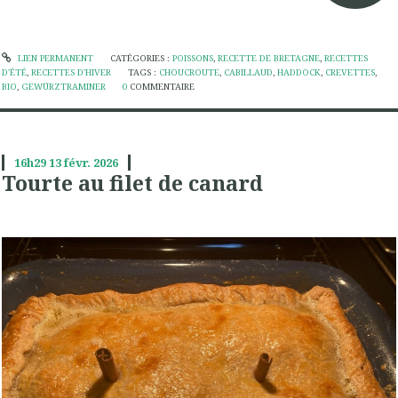
LIEN PERMANENT
CATÉGORIES :
POISSONS
,
RECETTE DE BRETAGNE
,
RECETTES
D'ÉTÉ
,
RECETTES D'HIVER
TAGS :
CHOUCROUTE
,
CABILLAUD
,
HADDOCK
,
CREVETTES
,
BIO
,
GEWÜRZTRAMINER
0
COMMENTAIRE
16h29
13
févr. 2026
Tourte au filet de canard