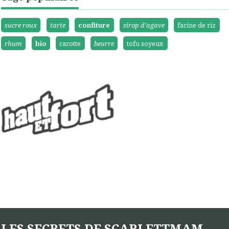
sucre roux
tarte
confiture
sirop d'agave
farine de riz
rhum
bio
carotte
beurre
tofu soyeux
LES SECRETS DE SCARLETTMAM