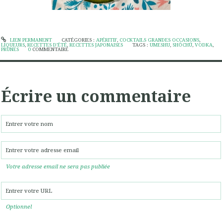
LIEN PERMANENT
CATÉGORIES :
APÉRITIF
,
COCKTAILS GRANDES OCCASIONS
,
LIQUEURS
,
RECETTES D'ÉTÉ
,
RECETTES JAPONAISES
TAGS :
UMESHU
,
SHŌCHŪ
,
VODKA
,
PRUNES
0
COMMENTAIRE
Écrire un commentaire
Votre adresse email ne sera pas publiée
Optionnel