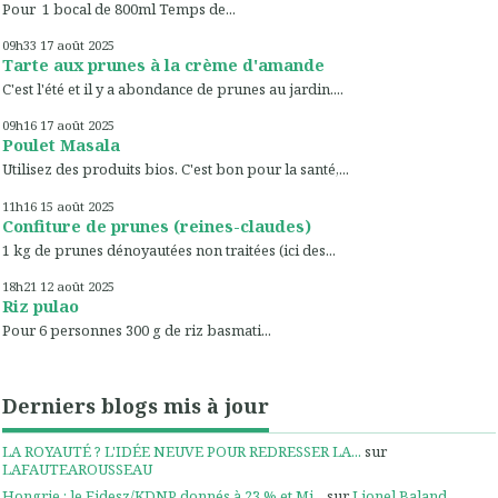
Pour 1 bocal de 800ml Temps de...
09h33
17
août 2025
Tarte aux prunes à la crème d'amande
C'est l'été et il y a abondance de prunes au jardin....
09h16
17
août 2025
Poulet Masala
Utilisez des produits bios. C'est bon pour la santé,...
11h16
15
août 2025
Confiture de prunes (reines-claudes)
1 kg de prunes dénoyautées non traitées (ici des...
18h21
12
août 2025
Riz pulao
Pour 6 personnes 300 g de riz basmati...
Derniers blogs mis à jour
LA ROYAUTÉ ? L'IDÉE NEUVE POUR REDRESSER LA...
sur
LAFAUTEAROUSSEAU
Hongrie : le Fidesz/KDNP donnés à 23 % et Mi...
sur
Lionel Baland