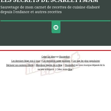
Sauvetage de mon carnet de recettes de cuisine élaboré
depuis l'enfance et autres recettes
Créer un blog
sur
Hautetfort
Les derniers blogs mis à jour
|
Les dernières notes publiées
|
Les tags les plus populaires
Déclarer un contenu illicite
|
Mentions légales de ce blog
|
Hautetfort
est une marque déposée de la
société talkSpirit | Créez votre
blog
!