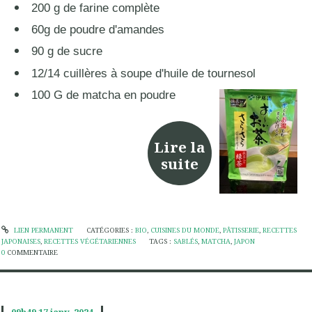
200 g de farine complète
60g de poudre d'amandes
90 g de sucre
12/14 cuillères à soupe d'huile de tournesol
100 G de matcha en poudre
Lire la
suite
LIEN PERMANENT
CATÉGORIES :
BIO
,
CUISINES DU MONDE
,
PÂTISSERIE
,
RECETTES
JAPONAISES
,
RECETTES VÉGÉTARIENNES
TAGS :
SABLÉS
,
MATCHA
,
JAPON
0
COMMENTAIRE
09h49
17
janv. 2024