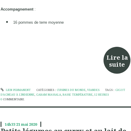
Accompagnement
:
16 pommes de terre moyenne
Lire la
suite
LIEN PERMANENT
CATÉGORIES :
CUISINES DU MONDE
,
VIANDES
TAGS :
GIGOT
D'AGNEAU À L'INDIENNE
,
GARAM MASSALA
,
BASSE TEMPÉRATURE
,
12 HEURES
0
COMMENTAIRE
14h33
21
mai 2020
Petits légumes au curry et au lait de