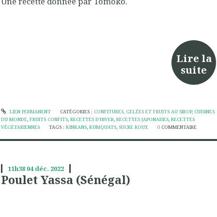
Une recette donnée par Tomoko.
Lire la
suite
LIEN PERMANENT
CATÉGORIES :
CONFITURES, GELÉES ET FRUITS AU SIROP
,
CUISINES
DU MONDE
,
FRUITS CONFITS
,
RECETTES D'HIVER
,
RECETTES JAPONAISES
,
RECETTES
VÉGÉTARIENNES
TAGS :
KINKANS
,
KUMQUATS
,
SUCRE ROUX
0
COMMENTAIRE
11h38
04
déc. 2022
Poulet Yassa (Sénégal)