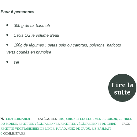
Pour 6 personnes
300 g de riz basmati
1 fois 1/2 le volume d'eau
100g de légumes : petits pois ou carottes, poivrons, haricots
verts coupés en brunoise
sel
Lire la
suite
LIEN PERMANENT
CATÉGORIES :
BIO
,
CUISINER LES LÉGUMES DE SAISON
,
CUISINES
DU MONDE
,
RECETTES VÉGÉTARIENNES
,
RECETTES VÉGÉTARIENNES DE L'INDE
TAGS :
RECETTE VÉGÉTARIENNES DE L'INDE
,
PULAO
,
NOIX DE CAJOU
,
RIZ BASMATI
0
COMMENTAIRE